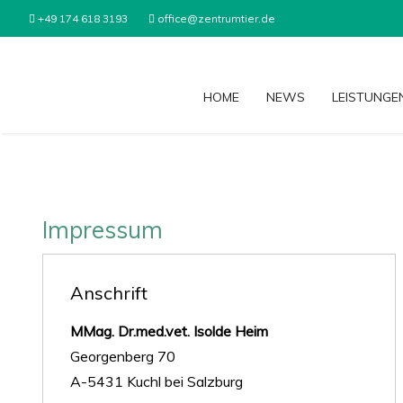
+49 174 618 3193
office@zentrumtier.de
HOME
NEWS
LEISTUNGE
Impressum
Anschrift
MMag. Dr.med.vet. Isolde Heim
Georgenberg 70
A-5431 Kuchl bei Salzburg